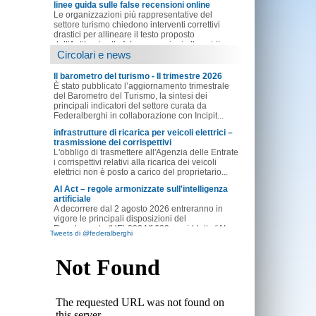
linee guida sulle false recensioni online
Le organizzazioni più rappresentative del
settore turismo chiedono interventi correttivi
drastici per allineare il testo proposto
dall'Antitrust sulle false recensioni allo spirito...
Circolari e news
Il barometro del turismo - II trimestre 2026
È stato pubblicato l’aggiornamento trimestrale
del Barometro del Turismo, la sintesi dei
principali indicatori del settore curata da
Federalberghi in collaborazione con Incipit...
infrastrutture di ricarica per veicoli elettrici –
trasmissione dei corrispettivi
L'obbligo di trasmettere all'Agenzia delle Entrate
i corrispettivi relativi alla ricarica dei veicoli
elettrici non è posto a carico del proprietario...
AI Act – regole armonizzate sull'intelligenza
artificiale
A decorrere dal 2 agosto 2026 entreranno in
vigore le principali disposizioni del
Regolamento (UE) 2024/1689, cosiddetto “AI...
Tweets di @federalberghi