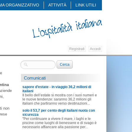
MA ORGANIZZATIVO
ATTIVITÀ
LINK UTILI
Registrati
Accedi
le
Comunicati
ntina
sapore d’estate - in viaggio 36,2 milioni di
 aziende
italiani
Il bello dell’estate si mostra con i suoi numeri e
ni,
le nuove tendenze: saranno 36,2 milioni gli
italiani che partiranno verso destinazioni...
ti non
solo il 53,7 per cento degli italiani nuota con
prese
sicurezza
"Per continuare a vivere il mare, i laghi e le
piscine come luoghi di benessere e di svago è
necessario affiancare alla passione per...